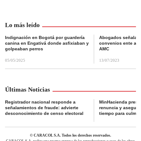
Lo más leído
Indignación en Bogotá por guardería
Abogados señalan 
canina en Engativá donde asfixiaban y
convenios ente alc
golpeaban perros
AMC
05/05/2025
13/07/2023
Últimas Noticias
Registrador nacional responde a
MinHacienda presen
señalamientos de fraude: advierte
renuncia y aseguró
desconocimiento de censo electoral
tiempo para culmina
© CARACOL S.A. Todos los derechos reservados.
CARACOL S.A. realiza una reserva expresa de las reproducciones y usos de las obras