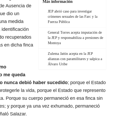
Más información
 de Ausencia de
JEP abrió caso para investigar
ue dio un
crímenes sexuales de las Farc y la
 una medida
Fuerza Pública
 identificación
General Torres acepta imputación de
ido recuperados
la JEP y responsabiliza a presiones de
Montoya
s en dicha finca
Zulema Jattin acepta en la JEP
alianzas con paramilitares y salpica a
Álvaro Uribe
omo
lo me queda
llo nunca debió haber sucedido
; porque el Estado
rotegerle la vida, porque el Estado que represento
a. Porque su cuerpo permaneció en esa finca sin
oces; y porque ya una vez exhumado, permaneció
ñaló Salazar.