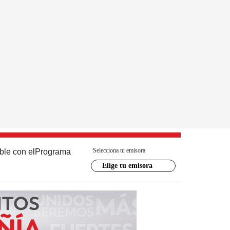
Selecciona tu emisora
ble con el
Programa
Elige tu emisora