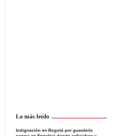
Lo más leído
Indignación en Bogotá por guardería
canina en Engativá donde asfixiaban y