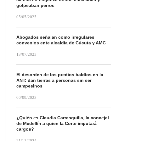
golpeaban perros
05/05/2025
Abogados señalan como irregulares
convenios ente alcaldía de Cúcuta y AMC
13/07/2023
El desorden de los predios baldíos en la
ANT: dan tierras a personas sin ser
campesinos
06/09/2023
¿Quién es Claudia Carrasquilla, la concejal
de Medellín a quien la Corte imputará
cargos?
21/11/2024