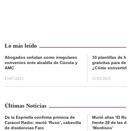
Lo más leído
Abogados señalan como irregulares
10 plantillas de hoj
convenios ente alcaldía de Cúcuta y
gratuitas para des
AMC
¿Cómo convertirla
13/07/2023
11/02/2025
Últimas Noticias
De la Espriella confirma primicia de
Murió alias ‘El Ruso
Caracol Radio: murió ‘Ruso’, cabecilla
frente 28 de las di
de disidencias Farc
‘Mordisco’