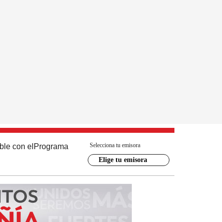
Selecciona tu emisora
ble con el
Programa
Elige tu emisora