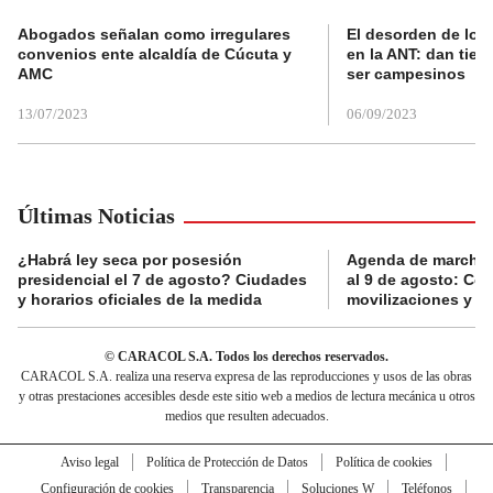
Abogados señalan como irregulares
El desorden de los
convenios ente alcaldía de Cúcuta y
en la ANT: dan tier
AMC
ser campesinos
13/07/2023
06/09/2023
Últimas Noticias
¿Habrá ley seca por posesión
Agenda de marchas
presidencial el 7 de agosto? Ciudades
al 9 de agosto: Co
y horarios oficiales de la medida
movilizaciones y a
© CARACOL S.A. Todos los derechos reservados.
CARACOL S.A. realiza una reserva expresa de las reproducciones y usos de las obras
y otras prestaciones accesibles desde este sitio web a medios de lectura mecánica u otros
medios que resulten adecuados.
Aviso legal
Política de Protección de Datos
Política de cookies
Configuración de cookies
Transparencia
Soluciones W
Teléfonos