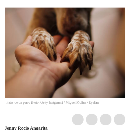
Patas de un perro (Foto: Getty Imágenes)
/
Miguel Molina / EyeEm
Jenny Rocio Angarita