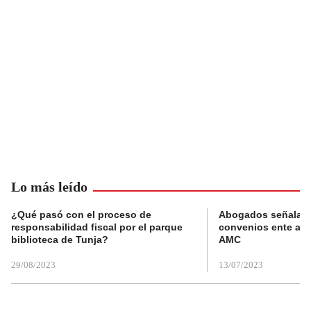
Lo más leído
¿Qué pasó con el proceso de
Abogados señalan 
responsabilidad fiscal por el parque
convenios ente alc
biblioteca de Tunja?
AMC
29/08/2023
13/07/2023