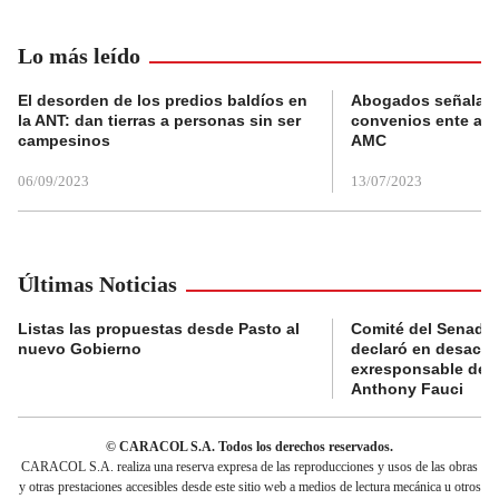
Lo más leído
El desorden de los predios baldíos en
Abogados señalan 
la ANT: dan tierras a personas sin ser
convenios ente alc
campesinos
AMC
06/09/2023
13/07/2023
Últimas Noticias
Listas las propuestas desde Pasto al
Comité del Senado 
nuevo Gobierno
declaró en desacat
exresponsable de l
Anthony Fauci
© CARACOL S.A. Todos los derechos reservados.
CARACOL S.A. realiza una reserva expresa de las reproducciones y usos de las obras
y otras prestaciones accesibles desde este sitio web a medios de lectura mecánica u otros