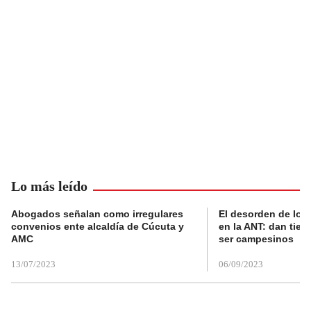
Lo más leído
Abogados señalan como irregulares
El desorden de los
convenios ente alcaldía de Cúcuta y
en la ANT: dan tier
AMC
ser campesinos
13/07/2023
06/09/2023