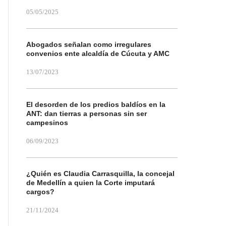
05/05/2025
Abogados señalan como irregulares
convenios ente alcaldía de Cúcuta y AMC
13/07/2023
El desorden de los predios baldíos en la
ANT: dan tierras a personas sin ser
campesinos
06/09/2023
¿Quién es Claudia Carrasquilla, la concejal
de Medellín a quien la Corte imputará
cargos?
21/11/2024