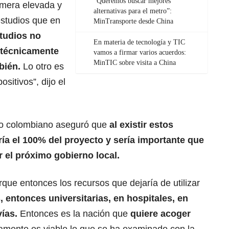
“Queremos buscar mejores
imera elevada y
alternativas para el metro”:
estudios que en
MinTransporte desde China
studios no
En materia de tecnología y TIC
 técnicamente
vamos a firmar varios acuerdos:
MinTIC sobre visita a China
bién.
Lo otro es
sitivos”, dijo el
ado colombiano aseguró que
al existir estos
ía el 100% del proyecto y sería importante que
 el próximo gobierno local.
rque entonces los recursos que dejaría de utilizar
, entonces universitarias, en hospitales, en
vías.
Entonces es la nación que
quiere acoger