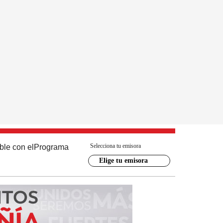
Selecciona tu emisora
ble con el
Programa
Elige tu emisora