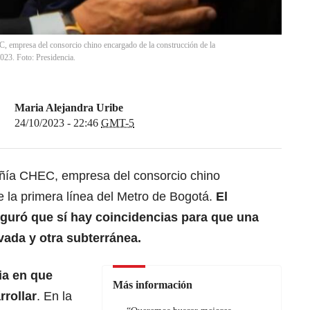
, empresa del consorcio chino encargado de la construcción de la
023. Foto: Presidencia.
Maria Alejandra Uribe
24/10/2023 - 22:46
GMT-5
añía CHEC, empresa del consorcio chino
e la primera línea del Metro de Bogotá.
El
guró que sí hay coincidencias para que una
vada y otra subterránea.
ia en que
Más información
rollar
. En la