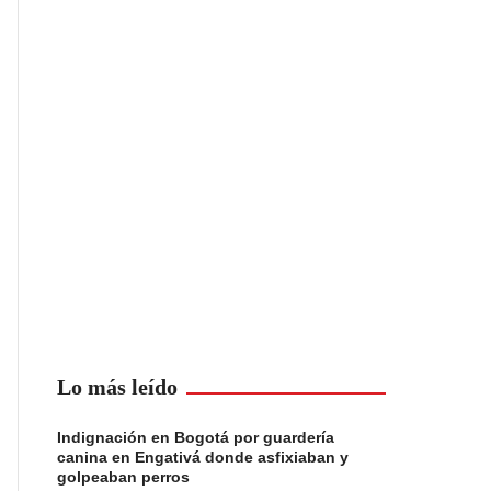
Lo más leído
Indignación en Bogotá por guardería
canina en Engativá donde asfixiaban y
golpeaban perros