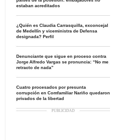
países de la posesión: embajadores no
estaban acreditados
¿Quién es Claudia Carrasquilla, exconcejal
de Medellín y viceministra de Defensa
designada? Perfil
Denunciante que sigue en proceso contra
Jorge Alfredo Vargas se pronuncia: “No me
retracto de nada”
Cuatro procesados por presunta
corrupción en Comfamiliar Nariño quedaron
privados de la libertad