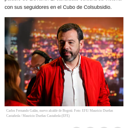
con sus seguidores en el Cubo de Colsubsidio.
Carlos Fernando Galán, nuevo alcalde de Bogotá. Foto: EFE/ Mauricio Dueñas
Castañeda
/
Mauricio Dueñas Castañeda
(
EFE
)