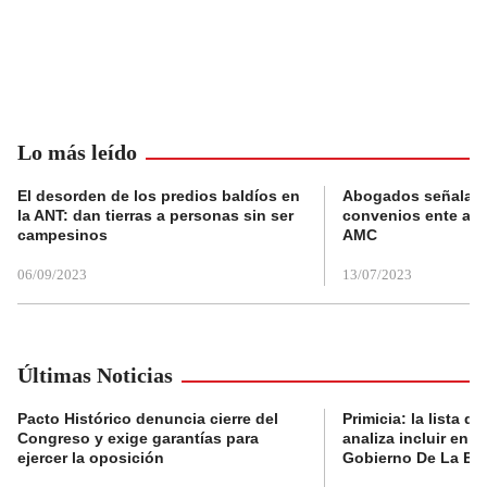
Lo más leído
El desorden de los predios baldíos en
Abogados señalan 
la ANT: dan tierras a personas sin ser
convenios ente alc
campesinos
AMC
06/09/2023
13/07/2023
Últimas Noticias
Pacto Histórico denuncia cierre del
Primicia: la lista 
Congreso y exige garantías para
analiza incluir en un
ejercer la oposición
Gobierno De La Esp