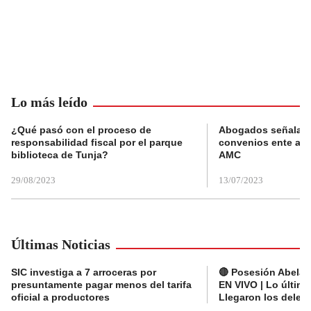
Lo más leído
¿Qué pasó con el proceso de
Abogados señalan 
responsabilidad fiscal por el parque
convenios ente alc
biblioteca de Tunja?
AMC
29/08/2023
13/07/2023
Últimas Noticias
SIC investiga a 7 arroceras por
🔴 Posesión Abelard
presuntamente pagar menos del tarifa
EN VIVO | Lo últim
oficial a productores
Llegaron los deleg