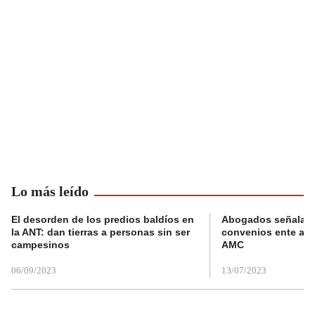
Lo más leído
El desorden de los predios baldíos en
Abogados señalan 
la ANT: dan tierras a personas sin ser
convenios ente alc
campesinos
AMC
06/09/2023
13/07/2023