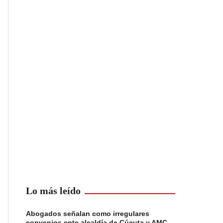
Lo más leído
Abogados señalan como irregulares
convenios ente alcaldía de Cúcuta y AMC