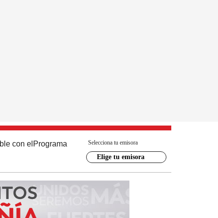
Selecciona tu emisora
ble con el
Programa
Elige tu emisora