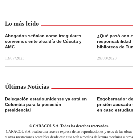
Lo más leído
Abogados señalan como irregulares
¿Qué pasó con el 
convenios ente alcaldía de Cúcuta y
responsabilidad fis
AMC
biblioteca de Tunja
13/07/2023
29/08/2023
Últimas Noticias
Delegación estadounidense ya está en
Exgobernador de Gu
Colombia para la posesión
prisión acusado de
presidencial
en caso estudiante
© CARACOL S.A. Todos los derechos reservados.
CARACOL S.A. realiza una reserva expresa de las reproducciones y usos de las obras
y otras prestaciones accesibles desde este sitio web a medios de lectura mecánica u otros