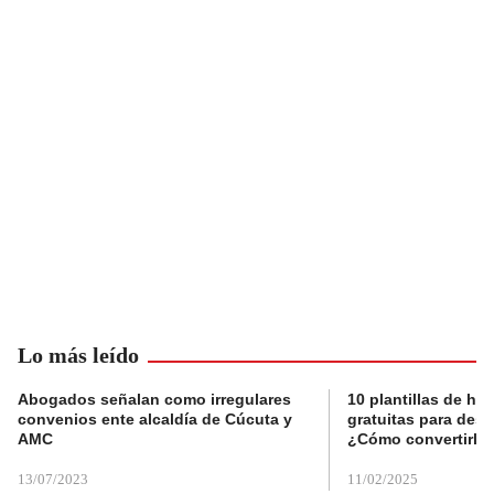
Lo más leído
Abogados señalan como irregulares
10 plantillas de hoj
convenios ente alcaldía de Cúcuta y
gratuitas para des
AMC
¿Cómo convertirla
13/07/2023
11/02/2025