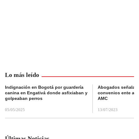
Lo más leído
Indignación en Bogotá por guardería
Abogados señalan 
canina en Engativá donde asfixiaban y
convenios ente alc
golpeaban perros
AMC
05/05/2025
13/07/2023
Últimas Noticias