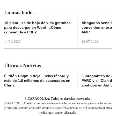
Lo más leído
10 plantillas de hoja de vida gratuitas
Abogados señalan 
para descargar en Word: ¿Cómo
convenios ente alc
convertirla a PDF?
AMC
11/02/2025
13/07/2023
Últimas Noticias
El tifón Dolphin deja lluvias récord y
6 integrantes de di
más de 1,6 millones de evacuados en
FARC y el ‘Clan del
China
abatidos en Antioq
© CARACOL S.A. Todos los derechos reservados.
CARACOL S.A. realiza una reserva expresa de las reproducciones y usos de las obras
y otras prestaciones accesibles desde este sitio web a medios de lectura mecánica u otros
medios que resulten adecuados.