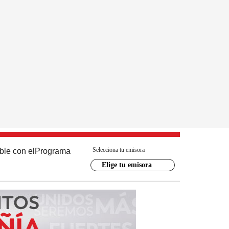
Selecciona tu emisora
ble con el
Programa
Elige tu emisora