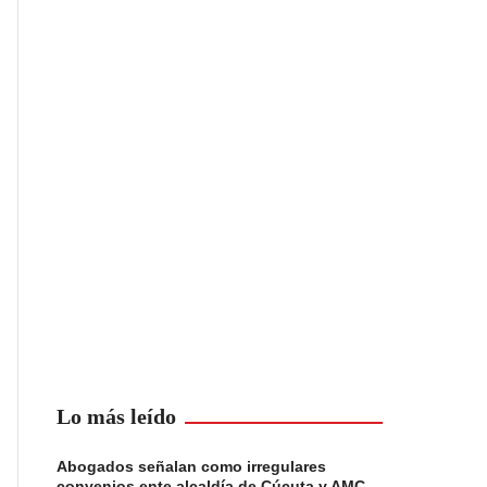
Lo más leído
Abogados señalan como irregulares
convenios ente alcaldía de Cúcuta y AMC