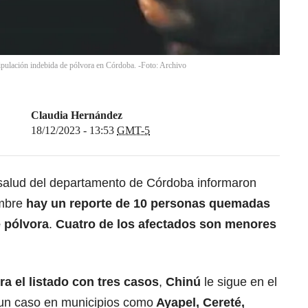
ipulación indebida de pólvora en Córdoba. -Foto: Archivo
Claudia Hernández
18/12/2023 - 13:53
GMT-5
salud del departamento de Córdoba informaron
embre
hay un reporte de 10 personas quemadas
 pólvora
.
Cuatro de los afectados son menores
ra el listado con tres casos
,
Chinú
le sigue en el
a un caso en municipios como
Ayapel, Cereté,