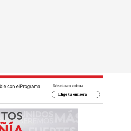
Selecciona tu emisora
ble con el
Programa
Elige tu emisora