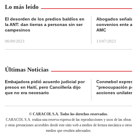
Lo más leído
El desorden de los predios baldíos en
Abogados señalan 
la ANT: dan tierras a personas sin ser
convenios ente alc
campesinos
AMC
06/09/2023
13/07/2023
Últimas Noticias
Embajadora pidió acuerdo judicial por
Conmebol expresó
presos en Haití, pero Cancillería dijo
“preocupación por 
que no era necesario
acciones unilateral
© CARACOL S.A. Todos los derechos reservados.
CARACOL S.A. realiza una reserva expresa de las reproducciones y usos de las obras
y otras prestaciones accesibles desde este sitio web a medios de lectura mecánica u otros
medios que resulten adecuados.