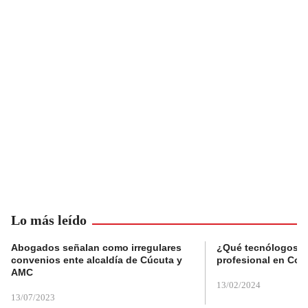
Lo más leído
Abogados señalan como irregulares
¿Qué tecnólogos re
convenios ente alcaldía de Cúcuta y
profesional en Col
AMC
13/02/2024
13/07/2023