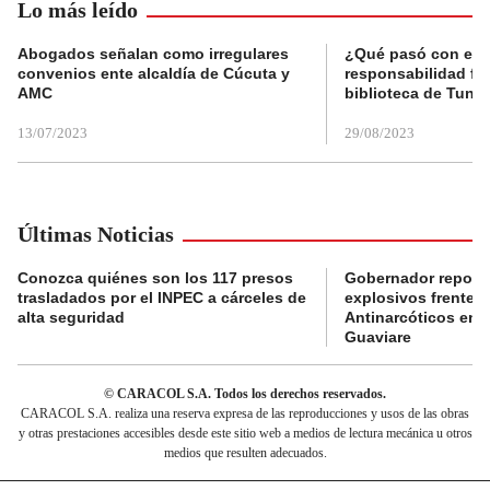
Lo más leído
Abogados señalan como irregulares
¿Qué pasó con el 
convenios ente alcaldía de Cúcuta y
responsabilidad fis
AMC
biblioteca de Tunja
13/07/2023
29/08/2023
Últimas Noticias
Conozca quiénes son los 117 presos
Gobernador reporta
trasladados por el INPEC a cárceles de
explosivos frente 
alta seguridad
Antinarcóticos en 
Guaviare
© CARACOL S.A. Todos los derechos reservados.
CARACOL S.A. realiza una reserva expresa de las reproducciones y usos de las obras
y otras prestaciones accesibles desde este sitio web a medios de lectura mecánica u otros
medios que resulten adecuados.