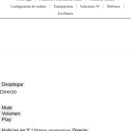
Configuración de cookies
Transparencia
Soluciones W
Teléfonos
Escríbanos
Desplegar
Directo
Mute
Volumen
Play
Noticias en 3′
Últimos programas
Directo