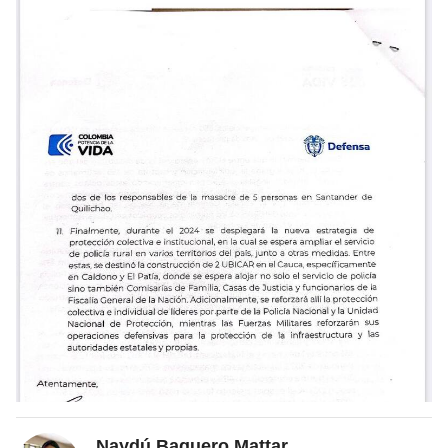
Naydú Baquero Mattar