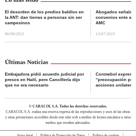
El desorden de los predios baldíos en
Abogados señalan 
la ANT: dan tierras a personas sin ser
convenios ente alc
campesinos
AMC
06/09/2023
13/07/2023
Últimas Noticias
Embajadora pidió acuerdo judicial por
Conmebol expresó
presos en Haití, pero Cancillería dijo
“preocupación por 
que no era necesario
acciones unilateral
© CARACOL S.A. Todos los derechos reservados.
CARACOL S.A. realiza una reserva expresa de las reproducciones y usos de las obras
y otras prestaciones accesibles desde este sitio web a medios de lectura mecánica u otros
medios que resulten adecuados.
Aviso legal
Política de Protección de Datos
Política de cookies