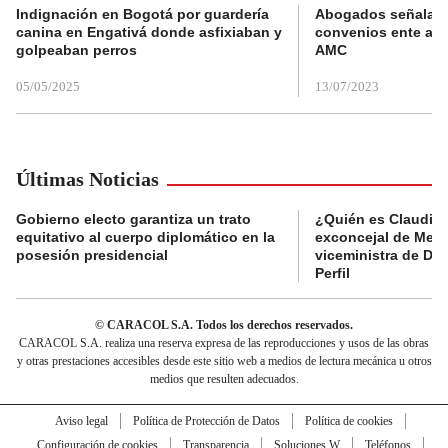
Indignación en Bogotá por guardería
Abogados señalan 
canina en Engativá donde asfixiaban y
convenios ente alc
golpeaban perros
AMC
05/05/2025
13/07/2023
Últimas Noticias
Gobierno electo garantiza un trato
¿Quién es Claudia C
equitativo al cuerpo diplomático en la
exconcejal de Mede
posesión presidencial
viceministra de De
Perfil
© CARACOL S.A. Todos los derechos reservados.
CARACOL S.A. realiza una reserva expresa de las reproducciones y usos de las obras
y otras prestaciones accesibles desde este sitio web a medios de lectura mecánica u otros
medios que resulten adecuados.
Aviso legal
Política de Protección de Datos
Política de cookies
Configuración de cookies
Transparencia
Soluciones W
Teléfonos