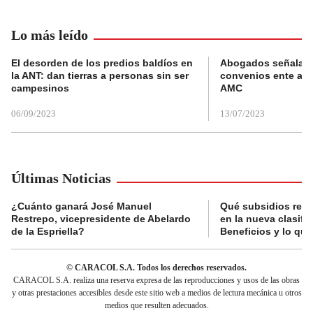
Lo más leído
El desorden de los predios baldíos en
Abogados señalan 
la ANT: dan tierras a personas sin ser
convenios ente alc
campesinos
AMC
06/09/2023
13/07/2023
Últimas Noticias
¿Cuánto ganará José Manuel
Qué subsidios reci
Restrepo, vicepresidente de Abelardo
en la nueva clasifi
de la Espriella?
Beneficios y lo qu
© CARACOL S.A. Todos los derechos reservados.
CARACOL S.A. realiza una reserva expresa de las reproducciones y usos de las obras
y otras prestaciones accesibles desde este sitio web a medios de lectura mecánica u otros
medios que resulten adecuados.