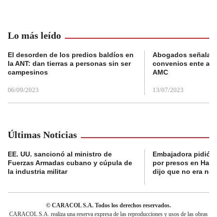
Lo más leído
El desorden de los predios baldíos en
Abogados señalan 
la ANT: dan tierras a personas sin ser
convenios ente alc
campesinos
AMC
06/09/2023
13/07/2023
Últimas Noticias
EE. UU. sancionó al ministro de
Embajadora pidió a
Fuerzas Armadas cubano y cúpula de
por presos en Haití,
la industria militar
dijo que no era nec
© CARACOL S.A. Todos los derechos reservados.
CARACOL S.A. realiza una reserva expresa de las reproducciones y usos de las obras