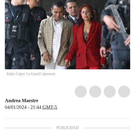
Enilce López 'La Gata'
(
Colprensa
)
Andrea Maestre
04/01/2024 - 21:44
GMT-5