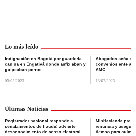
Lo más leído
Indignación en Bogotá por guardería
Abogados señalan 
canina en Engativá donde asfixiaban y
convenios ente alc
golpeaban perros
AMC
05/05/2025
13/07/2023
Últimas Noticias
Registrador nacional responde a
MinHacienda presen
señalamientos de fraude: advierte
renuncia y aseguró
desconocimiento de censo electoral
tiempo para culmina