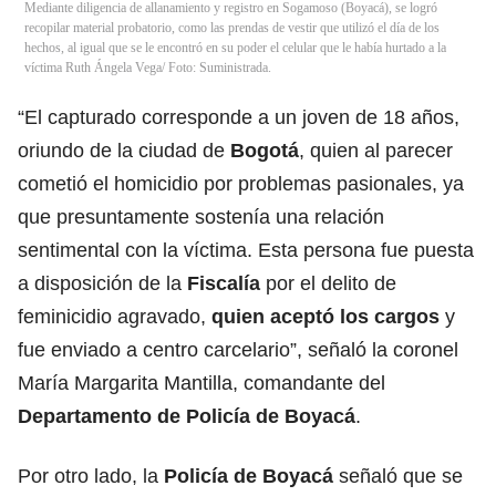
Mediante diligencia de allanamiento y registro en Sogamoso (Boyacá), se logró
recopilar material probatorio, como las prendas de vestir que utilizó el día de los
hechos, al igual que se le encontró en su poder el celular que le había hurtado a la
víctima Ruth Ángela Vega/ Foto: Suministrada.
“El capturado corresponde a un joven de 18 años,
oriundo de la ciudad de
Bogotá
, quien al parecer
cometió el homicidio por problemas pasionales, ya
que presuntamente sostenía una relación
sentimental con la víctima. Esta persona fue puesta
a disposición de la
Fiscalía
por el delito de
feminicidio agravado,
quien aceptó los cargos
y
fue enviado a centro carcelario”, señaló la coronel
María Margarita Mantilla, comandante del
Departamento de Policía de Boyacá
.
Por otro lado, la
Policía de Boyacá
señaló que se