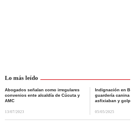
Lo más leído
Abogados señalan como irregulares
Indignación en Bog
convenios ente alcaldía de Cúcuta y
guardería canina e
AMC
asfixiaban y golpe
13/07/2023
05/05/2025