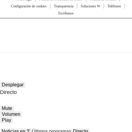
Configuración de cookies
Transparencia
Soluciones W
Teléfonos
Escríbanos
Desplegar
Directo
Mute
Volumen
Play
Noticias en 3′
Últimos programas
Directo