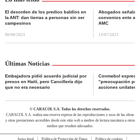
El desorden de los predios baldíos en
Abogados señalan 
la ANT: dan tierras a personas sin ser
convenios ente alc
campesinos
AMC
06/09/2023
13/07/2023
Últimas Noticias
Embajadora pidió acuerdo judicial por
Conmebol expresó
presos en Haití, pero Cancillería dijo
“preocupación por 
que no era necesario
acciones unilateral
© CARACOL S.A. Todos los derechos reservados.
CARACOL S.A. realiza una reserva expresa de las reproducciones y usos de las obras
y otras prestaciones accesibles desde este sitio web a medios de lectura mecánica u otros
medios que resulten adecuados.
Aviso legal
Política de Protección de Datos
Política de cookies