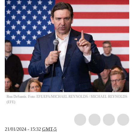
Ron DeSantis. Foto: EFE/EPA/MICHAEL REYNOLDS
/
MICHAEL REYNOLDS
(
EFE
)
21/01/2024 - 15:32
GMT-5