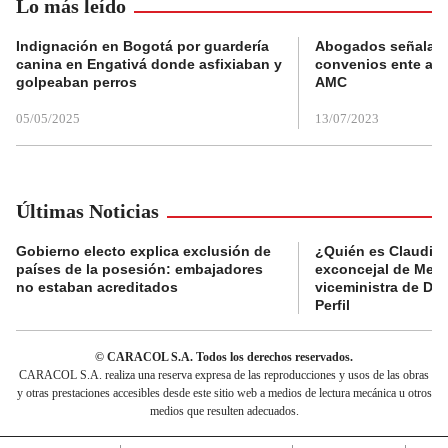
Lo más leído
Indignación en Bogotá por guardería
Abogados señalan 
canina en Engativá donde asfixiaban y
convenios ente alc
golpeaban perros
AMC
05/05/2025
13/07/2023
Últimas Noticias
Gobierno electo explica exclusión de
¿Quién es Claudia C
países de la posesión: embajadores
exconcejal de Mede
no estaban acreditados
viceministra de De
Perfil
© CARACOL S.A. Todos los derechos reservados.
CARACOL S.A. realiza una reserva expresa de las reproducciones y usos de las obras
y otras prestaciones accesibles desde este sitio web a medios de lectura mecánica u otros
medios que resulten adecuados.