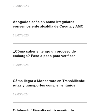
29/08/2023
Abogados señalan como irregulares
convenios ente alcaldía de Cúcuta y AMC
13/07/2023
¿Cómo saber si tengo un proceso de
embargo? Paso a paso para verificar
19/09/2024
Cómo llegar a Monserrate en TransMilenio:
rutas y transportes complementarios
19/03/2024
Odebrecht: Fiscalía retiró escrito de