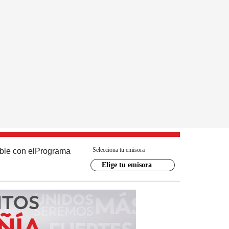
Selecciona tu emisora
ble con el
Programa
Elige tu emisora