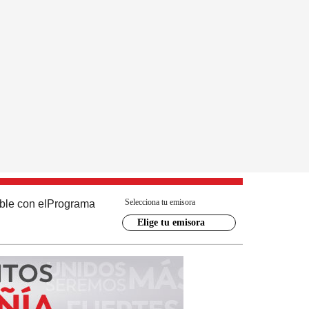
Selecciona tu emisora
ble con el
Programa
Elige tu emisora