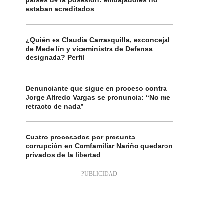
países de la posesión: embajadores no
estaban acreditados
¿Quién es Claudia Carrasquilla, exconcejal
de Medellín y viceministra de Defensa
designada? Perfil
Denunciante que sigue en proceso contra
Jorge Alfredo Vargas se pronuncia: “No me
retracto de nada”
Cuatro procesados por presunta
corrupción en Comfamiliar Nariño quedaron
privados de la libertad