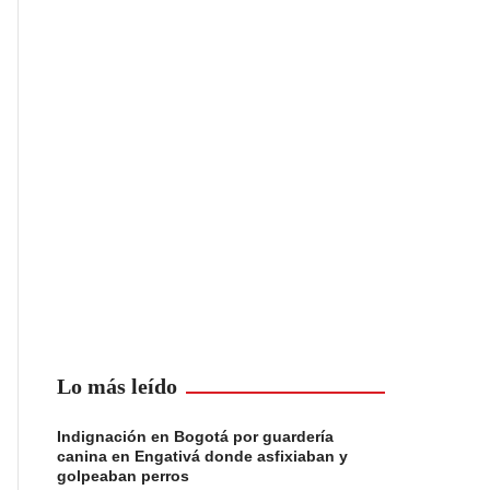
Lo más leído
Indignación en Bogotá por guardería
canina en Engativá donde asfixiaban y
golpeaban perros