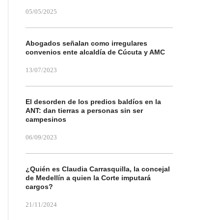
05/05/2025
Abogados señalan como irregulares
convenios ente alcaldía de Cúcuta y AMC
13/07/2023
El desorden de los predios baldíos en la
ANT: dan tierras a personas sin ser
campesinos
06/09/2023
¿Quién es Claudia Carrasquilla, la concejal
de Medellín a quien la Corte imputará
cargos?
21/11/2024