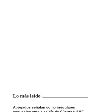
Lo más leído
Abogados señalan como irregulares
convenios ente alcaldía de Cúcuta y AMC