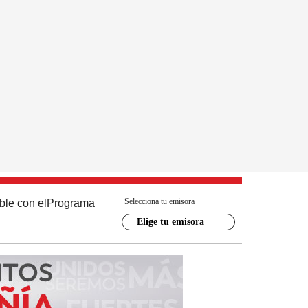
Selecciona tu emisora
ble con el
Programa
Elige tu emisora