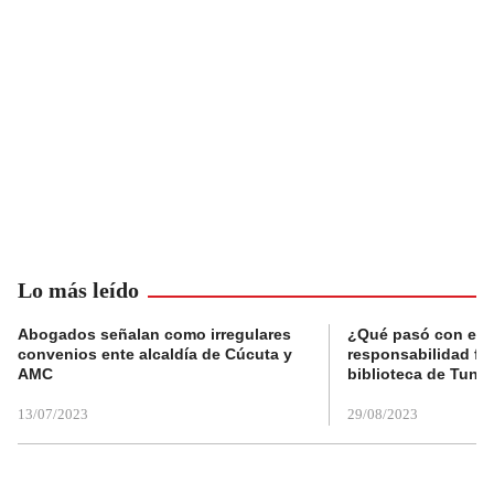
Lo más leído
Abogados señalan como irregulares
¿Qué pasó con el 
convenios ente alcaldía de Cúcuta y
responsabilidad fis
AMC
biblioteca de Tunja
13/07/2023
29/08/2023