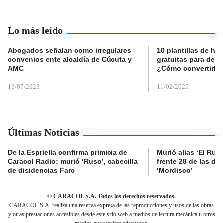
Lo más leído
Abogados señalan como irregulares
10 plantillas de hoj
convenios ente alcaldía de Cúcuta y
gratuitas para des
AMC
¿Cómo convertirla
13/07/2023
11/02/2025
Últimas Noticias
De la Espriella confirma primicia de
Murió alias ‘El Ruso
Caracol Radio: murió ‘Ruso’, cabecilla
frente 28 de las di
de disidencias Farc
‘Mordisco’
© CARACOL S.A. Todos los derechos reservados.
CARACOL S.A. realiza una reserva expresa de las reproducciones y usos de las obras
y otras prestaciones accesibles desde este sitio web a medios de lectura mecánica u otros