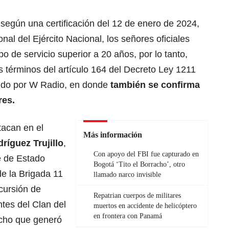
 según una certificación del 12 de enero de 2024,
onal del Ejército Nacional, los señores oficiales
o de servicio superior a 20 años, por lo tanto,
s términos del artículo 164 del Decreto Ley 1211
cido por W Radio, en donde
también se confirma
res.
tacan en el
Más información
ríguez Trujillo
,
Con apoyo del FBI fue capturado en
e de Estado
Bogotá ‘Tito el Borracho’, otro
e la Brigada 11
llamado narco invisible
ncursión de
Repatrian cuerpos de militares
ntes del Clan del
muertos en accidente de helicóptero
en frontera con Panamá
echo que generó