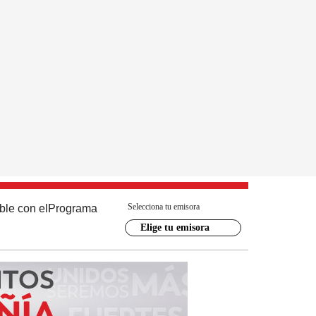
Selecciona tu emisora
ble con el
Programa
Elige tu emisora