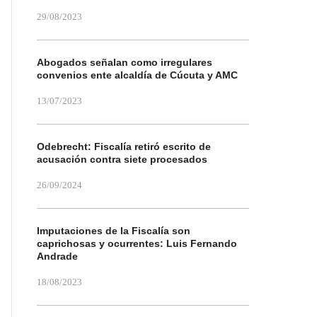
29/08/2023
Abogados señalan como irregulares
convenios ente alcaldía de Cúcuta y AMC
13/07/2023
Odebrecht: Fiscalía retiró escrito de
acusación contra siete procesados
26/09/2024
Imputaciones de la Fiscalía son
caprichosas y ocurrentes: Luis Fernando
Andrade
18/08/2023