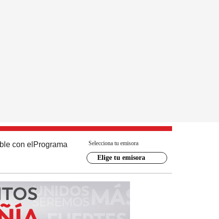
Selecciona tu emisora
ble con el
Programa
Elige tu emisora