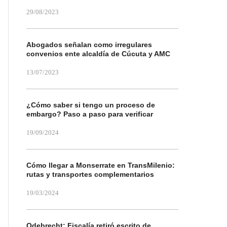
29/08/2023
Abogados señalan como irregulares
convenios ente alcaldía de Cúcuta y AMC
13/07/2023
¿Cómo saber si tengo un proceso de
embargo? Paso a paso para verificar
19/09/2024
Cómo llegar a Monserrate en TransMilenio:
rutas y transportes complementarios
19/03/2024
Odebrecht: Fiscalía retiró escrito de