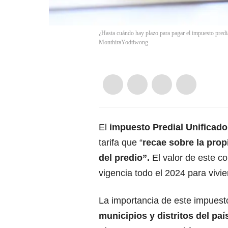
¿Hasta cuándo hay plazo para pagar el impuesto predi
MonthiraYodtiwong
El
impuesto Predial Unificado
tarifa que “
recae sobre la prop
del predio”.
El valor de este c
vigencia todo el 2024 para vivi
La
importancia de este impuest
municipios y distritos del paí