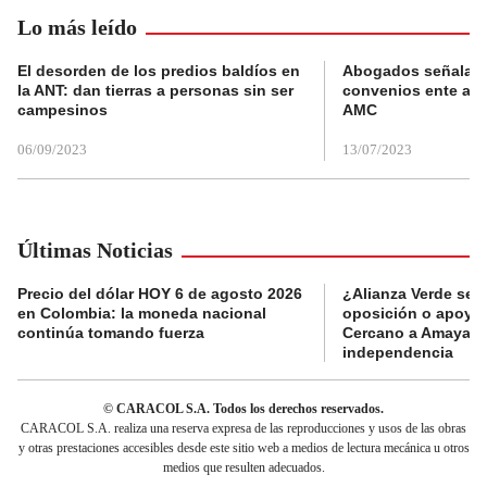
Lo más leído
El desorden de los predios baldíos en
Abogados señalan 
la ANT: dan tierras a personas sin ser
convenios ente alc
campesinos
AMC
06/09/2023
13/07/2023
Últimas Noticias
Precio del dólar HOY 6 de agosto 2026
¿Alianza Verde se d
en Colombia: la moneda nacional
oposición o apoya a
continúa tomando fuerza
Cercano a Amaya p
independencia
© CARACOL S.A. Todos los derechos reservados.
CARACOL S.A. realiza una reserva expresa de las reproducciones y usos de las obras
y otras prestaciones accesibles desde este sitio web a medios de lectura mecánica u otros
medios que resulten adecuados.