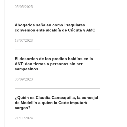
05/05/2025
Abogados señalan como irregulares
convenios ente alcaldía de Cúcuta y AMC
13/07/2023
El desorden de los predios baldíos en la
ANT: dan tierras a personas sin ser
campesinos
06/09/2023
¿Quién es Claudia Carrasquilla, la concejal
de Medellín a quien la Corte imputará
cargos?
21/11/2024