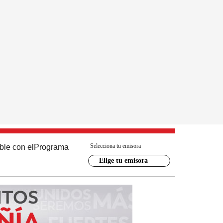
Selecciona tu emisora
ble con el
Programa
Elige tu emisora