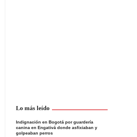
Lo más leído
Indignación en Bogotá por guardería
canina en Engativá donde asfixiaban y
golpeaban perros