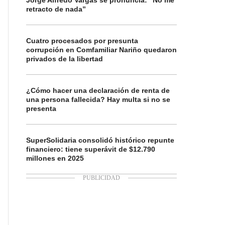
Jorge Alfredo Vargas se pronuncia: “No me
retracto de nada”
Cuatro procesados por presunta
corrupción en Comfamiliar Nariño quedaron
privados de la libertad
¿Cómo hacer una declaración de renta de
una persona fallecida? Hay multa si no se
presenta
SuperSolidaria consolidó histórico repunte
financiero: tiene superávit de $12.790
millones en 2025