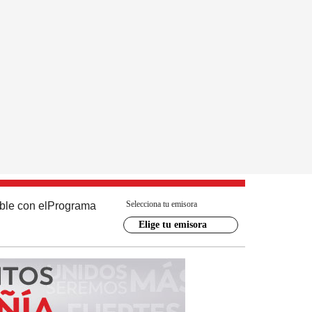
Selecciona tu emisora
ble con el
Programa
Elige tu emisora