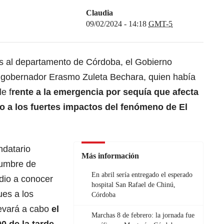
Claudia
09/02/2024 - 14:18
GMT-5
s al departamento de Córdoba, el Gobierno
l gobernador Erasmo Zuleta Bechara, quien había
le f
rente a la emergencia por sequía que afecta
do a los fuertes impactos del fenómeno de El
datario
Más información
Cumbre de
En abril sería entregado el esperado
dio a conocer
hospital San Rafael de Chinú,
ues a los
Córdoba
levará a cabo
el
Marchas 8 de febrero: la jornada fue
0 de la tarde,