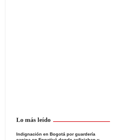
Lo más leído
Indignación en Bogotá por guardería
canina en Engativá donde asfixiaban y