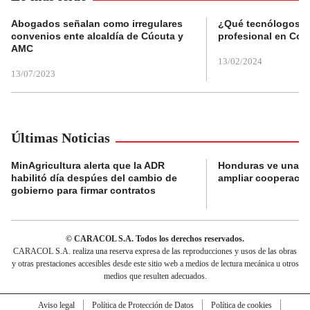
Abogados señalan como irregulares
¿Qué tecnólogos re
convenios ente alcaldía de Cúcuta y
profesional en Col
AMC
13/02/2024
13/07/2023
Últimas Noticias
MinAgricultura alerta que la ADR
Honduras ve una o
habilitó día despúes del cambio de
ampliar cooperaci
gobierno para firmar contratos
© CARACOL S.A. Todos los derechos reservados.
CARACOL S.A. realiza una reserva expresa de las reproducciones y usos de las obras
y otras prestaciones accesibles desde este sitio web a medios de lectura mecánica u otros
medios que resulten adecuados.
Aviso legal
Política de Protección de Datos
Política de cookies