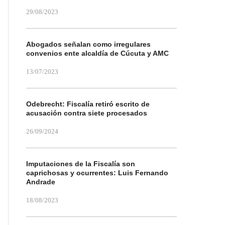
29/08/2023
Abogados señalan como irregulares
convenios ente alcaldía de Cúcuta y AMC
13/07/2023
Odebrecht: Fiscalía retiró escrito de
acusación contra siete procesados
26/09/2024
Imputaciones de la Fiscalía son
caprichosas y ocurrentes: Luis Fernando
Andrade
18/08/2023