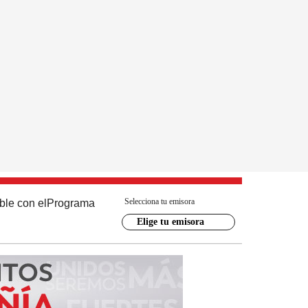
Selecciona tu emisora
ble con el
Programa
Elige tu emisora