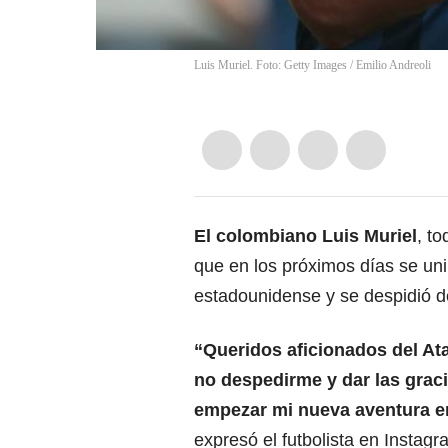
Luis Muriel. Foto: Getty Images
/
Emilio Andreoli
El colombiano
Luis Muriel
, t
que en los próximos días se uni
estadounidense y se despidió d
“Queridos aficionados del Ata
no despedirme y dar las grac
empezar mi nueva aventura e
expresó el futbolista en Instagr