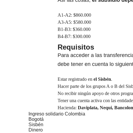
Así las cosas,
el subsidio dep
A1-A2: $860.000
A3-A5: $580.000
B1-B3: $360.000
B4-B7: $300.000
Requisitos
Para acceder a las transferenc
debe tener en cuenta lo siguien
Estar registrado en
el Sisbén
.
Hacer parte de los grupos A o B del Sis
No recibir ningún apoyo de otros progr
Tener una cuenta activa con las entidades
Hacienda:
Daviplata, Nequi
,
Bancolo
Ingreso solidario Colombia
Bogotá
Sisbén
Dinero