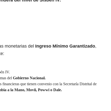
enderá del nivel de
Sisbén IV
:
ias monetarias del
Ingreso Mínimo Garantizado
,
te:
bén IV.
amas del
Gobierno Nacional.
 financieras que tienen convenio con la Secretaría Distrital de
mbia
a la Mano, Movii, Powwi o Dale.