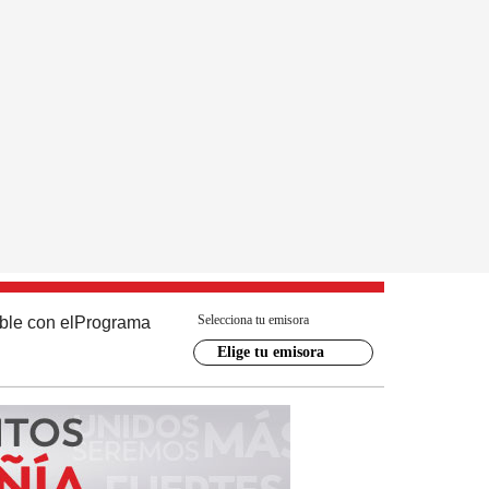
Selecciona tu emisora
ble con el
Programa
Elige tu emisora