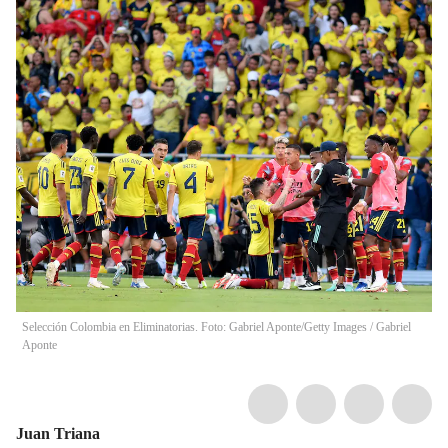
Selección Colombia en Eliminatorias. Foto: Gabriel Aponte/Getty Images
/
Gabriel
Aponte
Juan Triana