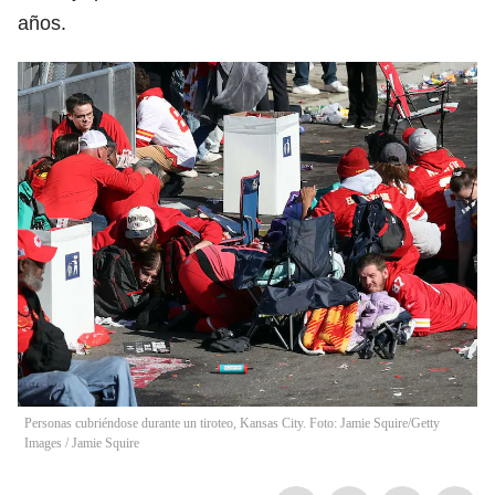
años.
Personas cubriéndose durante un tiroteo, Kansas City. Foto: Jamie Squire/Getty
Images
/
Jamie Squire