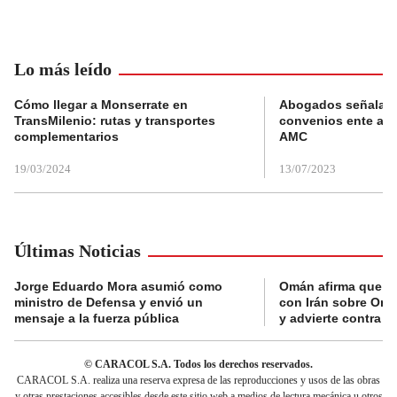
Lo más leído
Cómo llegar a Monserrate en
Abogados señalan 
TransMilenio: rutas y transportes
convenios ente alc
complementarios
AMC
19/03/2024
13/07/2023
Últimas Noticias
Jorge Eduardo Mora asumió como
Omán afirma que n
ministro de Defensa y envió un
con Irán sobre Orm
mensaje a la fuerza pública
y advierte contra a
© CARACOL S.A. Todos los derechos reservados.
CARACOL S.A. realiza una reserva expresa de las reproducciones y usos de las obras
y otras prestaciones accesibles desde este sitio web a medios de lectura mecánica u otros