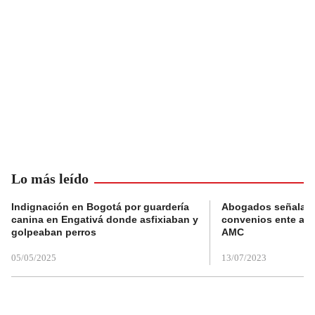
Lo más leído
Indignación en Bogotá por guardería
Abogados señalan 
canina en Engativá donde asfixiaban y
convenios ente alc
golpeaban perros
AMC
05/05/2025
13/07/2023