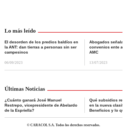
Lo más leído
El desorden de los predios baldíos en
Abogados señalan 
la ANT: dan tierras a personas sin ser
convenios ente alc
campesinos
AMC
06/09/2023
13/07/2023
Últimas Noticias
¿Cuánto ganará José Manuel
Qué subsidios reci
Restrepo, vicepresidente de Abelardo
en la nueva clasifi
de la Espriella?
Beneficios y lo qu
© CARACOL S.A. Todos los derechos reservados.