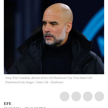
Josep 'Pep' Guardiola, director técnico del Manchester City. Foto:James Gill -
Danehouse/Getty Images
/
James Gill - Danehouse
EFE