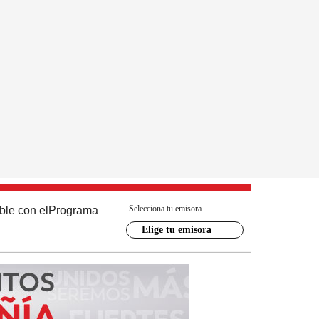
Selecciona tu emisora
ble con el
Programa
Elige tu emisora