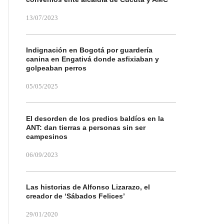
13/07/2023
Indignación en Bogotá por guardería
canina en Engativá donde asfixiaban y
golpeaban perros
05/05/2025
El desorden de los predios baldíos en la
ANT: dan tierras a personas sin ser
campesinos
06/09/2023
Las historias de Alfonso Lizarazo, el
creador de ‘Sábados Felices’
29/01/2020