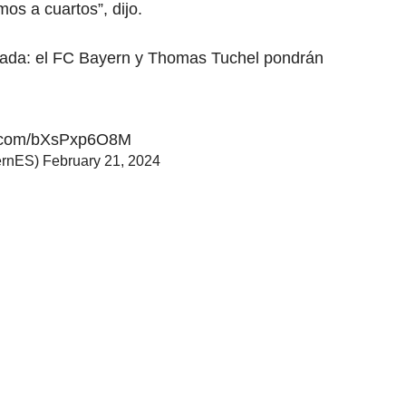
os a cuartos”, dijo.
rada: el FC Bayern y Thomas Tuchel pondrán
er.com/bXsPxp6O8M
ernES)
February 21, 2024