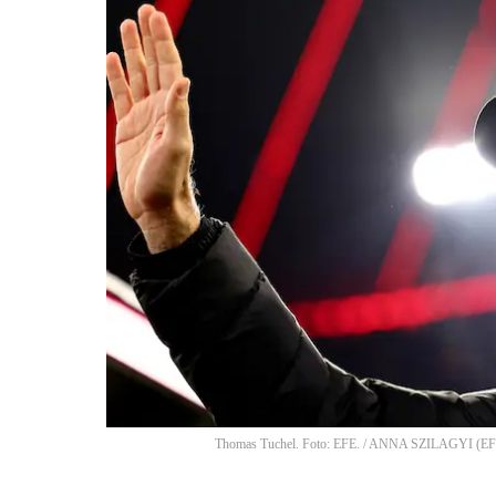
Thomas Tuchel. Foto: EFE.
/
ANNA SZILAGYI
(
EF