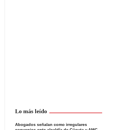
Lo más leído
Abogados señalan como irregulares
convenios ente alcaldía de Cúcuta y AMC